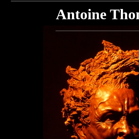
Antoine Tho
antoine
thomas Lille
Le grimpeur
anima
dannata
michel-ange